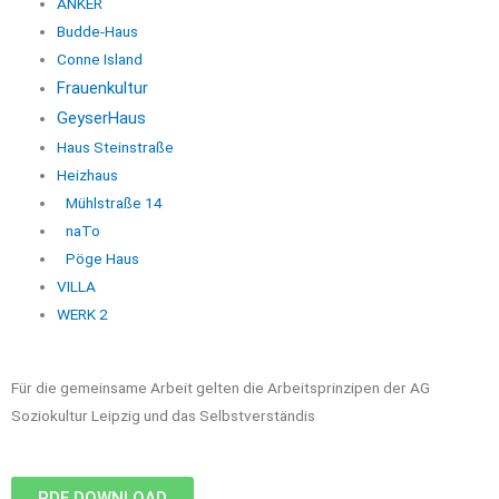
ANKER
Budde-Haus
Conne Island
Frauenkultur
GeyserHaus
Haus Steinstraße
Heizhaus
Mühlstraße 14
naTo
Pöge Haus
VILLA
WERK 2
Für die gemeinsame Arbeit gelten die Arbeitsprinzipen der AG
Soziokultur Leipzig und das Selbstverständis
PDF DOWNLOAD